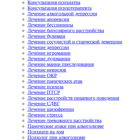
Консультация психиатра
Консультация психотерапевта
Лечение алкогольной депрессии
Лечение анорексии
Лечение бессонницы
Лечение биполярного расстройства
Лечение булимии
Лечение сосудистой и старческой деменции
Лечение депрессии
Лечение игромании
Лечение лудомании
Лечение мании преследования
Лечение неврозов
Лечение ОКР
Лечение панических атак
Лечение психоза
Лечение ПТСР
Лечение расстройств пищевого поведения
Лечение СДВГ
Лечение шизофрении
Лечение стресса
Лечение тревожного расстройства
Панические атаки при алкоголизме
Психиатр на дом
Психолог при алкоголизме