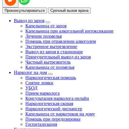
Проконсультироваться
Срочный вызов врача
Вывод из запоя
Капельница от запоя
Капельница при алкогольной интоксикации
Лечение похмелья
Помощь при отравлении алкоголем
Экстренное вытрезвление
Вывод из запоя в стационаре
Принудительный вывод из запоя
Частный вытрезвитель
Капельница от похмелья
Нарколог на дом
Наркологическая помощь
Снятие ломки
УБОД
Прием нарколога
Консультация нарколога онлайн
Наркологическая скорая
Наркологический диспансер
Капельница от наркотиков на дому
Помощь при передозировке
Госпитализация