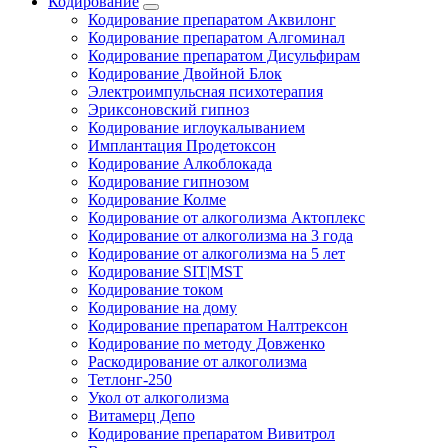
Кодирование
Кодирование препаратом Аквилонг
Кодирование препаратом Алгоминал
Кодирование препаратом Дисульфирам
Кодирование Двойной Блок
Электроимпульсная психотерапия
Эриксоновский гипноз
Кодирование иглоукалыванием
Имплантация Продетоксон
Кодирование Алкоблокада
Кодирование гипнозом
Кодирование Колме
Кодирование от алкоголизма Актоплекс
Кодирование от алкоголизма на 3 года
Кодирование от алкоголизма на 5 лет
Кодирование SIT|MST
Кодирование током
Кодирование на дому
Кодирование препаратом Налтрексон
Кодирование по методу Довженко
Раскодирование от алкоголизма
Тетлонг-250
Укол от алкоголизма
Витамерц Депо
Кодирование препаратом Вивитрол