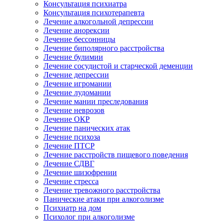
Консультация психиатра
Консультация психотерапевта
Лечение алкогольной депрессии
Лечение анорексии
Лечение бессонницы
Лечение биполярного расстройства
Лечение булимии
Лечение сосудистой и старческой деменции
Лечение депрессии
Лечение игромании
Лечение лудомании
Лечение мании преследования
Лечение неврозов
Лечение ОКР
Лечение панических атак
Лечение психоза
Лечение ПТСР
Лечение расстройств пищевого поведения
Лечение СДВГ
Лечение шизофрении
Лечение стресса
Лечение тревожного расстройства
Панические атаки при алкоголизме
Психиатр на дом
Психолог при алкоголизме