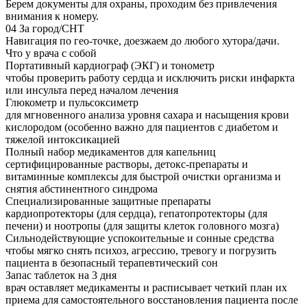
Берем документы для охраны, проходим без привлечения
внимания к номеру.
04
За город/СНТ
Навигация по гео-точке, доезжаем до любого хутора/дачи.
Что у врача с собой
Портативный кардиограф (ЭКГ) и тонометр
чтобы проверить работу сердца и исключить риски инфаркта
или инсульта перед началом лечения
Глюкометр и пульсоксиметр
для мгновенного анализа уровня сахара и насыщения крови
кислородом (особенно важно для пациентов с диабетом и
тяжелой интоксикацией
Полный набор медикаментов для капельниц
сертифицированные растворы, детокс-препараты и
витаминные комплексы для быстрой очистки организма и
снятия абстинентного синдрома
Специализированные защитные препараты
кардиопротекторы (для сердца), гепатопротекторы (для
печени) и ноотропы (для защиты клеток головного мозга)
Сильнодействующие успокоительные и сонные средства
чтобы мягко снять психоз, агрессию, тревогу и погрузить
пациента в безопасный терапевтический сон
Запас таблеток на 3 дня
врач оставляет медикаменты и расписывает четкий план их
приема для самостоятельного восстановления пациента после