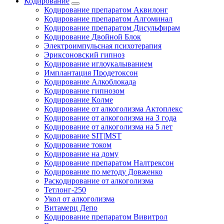
Кодирование
Кодирование препаратом Аквилонг
Кодирование препаратом Алгоминал
Кодирование препаратом Дисульфирам
Кодирование Двойной Блок
Электроимпульсная психотерапия
Эриксоновский гипноз
Кодирование иглоукалыванием
Имплантация Продетоксон
Кодирование Алкоблокада
Кодирование гипнозом
Кодирование Колме
Кодирование от алкоголизма Актоплекс
Кодирование от алкоголизма на 3 года
Кодирование от алкоголизма на 5 лет
Кодирование SIT|MST
Кодирование током
Кодирование на дому
Кодирование препаратом Налтрексон
Кодирование по методу Довженко
Раскодирование от алкоголизма
Тетлонг-250
Укол от алкоголизма
Витамерц Депо
Кодирование препаратом Вивитрол